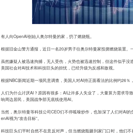
有人向OpenAI创始人奥尔特曼的家，扔了燃烧瓶。
根据旧金山警方通报，近日一名20岁男子往奥尔特曼家投掷燃烧装置。一
虽然嫌疑人被迅速拘捕，无人受伤，火势也被迅速控制，但这件似乎没造
美国社会对AI技术和科技巨头的担忧，已经升级为反感和敌视。
根据NBC新闻近期一项民意调查，美国人对AI持正面看法的比例约26％
人们为什么讨厌AI？原因有很多：AI让许多人失业了，大量算力需求
响周边居民，美国战争部无底线使用AI。
当然，奥尔特曼等科技公司CEO们不停呱噪炒作，也加深了人们对AI
enAI视为“攻击目标”。
科技巨头们平时自然不在意反对声，但当燃烧瓶砸到家门口时，他们不