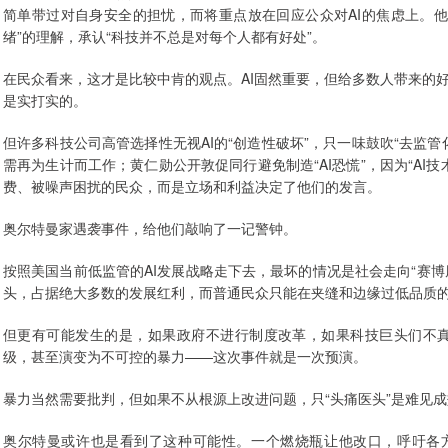
简单带过对自身安全的担忧，而将重点放在回应公众对AI的焦虑上。
绪”的理解，承认“科技并不总是对每个人都有好处”。
在民众看来，这才是比较中肯的观点。AI固然重要，但给多数人带来的
是实打实的。
但许多科技公司高管选择性无视AI的“创造性破坏”，只一味鼓吹“去监管
需再为生计而工作；黄仁勋公开敦促同行避免制造“AI恐慌”，因为“AI
费、被噪声困扰的民众，而是立场和利益决定了他们的发言。
奥尔特曼家遇袭事件，给他们敲响了一记警钟。
按照美国当前低监管的AI发展战略走下去，最坏的情况是社会走向“赛博
头，占据绝大多数的发展红利，而普通民众只能在夹缝和边缘过低品质
但更有可能发生的是，如果政府不进行制度改革，如果科技巨头们不
级，甚至演变为不可控的暴力——这次事件就是一次预演。
暴力当然需要批判，但如果不从根源上改进问题，只“头痛医头”是难见
奥尔特曼或许也是看到了这种可能性。一个燃烧瓶让他改口，呼吁各方