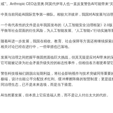
戒’”。Anthropic CEO达里奥·阿莫代伊等人也一直反复警告AI可能
中美当前同处AI国际竞争第一梯队。相较大洋彼岸，我国对AI发展与治
一个有代表性的文件是去年我国发布的《人工智能安全治理框架》2.0
平衡等社会层面的衍生风险，为人工智能发展、“人工智能+”行动实施
随着AI进一步发展，我国在税收、教育、社会保障等方面还将继续探
相关讨论已经在进行中，一些举措也已落地。
发展与治理之间把握平衡固然面临巨大挑战，但其无疑是应对AI带来的
它可能被记录为社会矛盾升级失控的标志性事件，但相信各方都更希望
警告科技领袖们跳脱出短期利益，将社会影响视作与技术突破同等重要的
极端，设计出能公平分配技术红利、缓冲摩擦阵痛的智慧制度；更是提
同治理生态，已不是未来选项，而是当下亟需。
AI当然要发展，但本质上它应造福人类，而不是让人付出太大的代价。