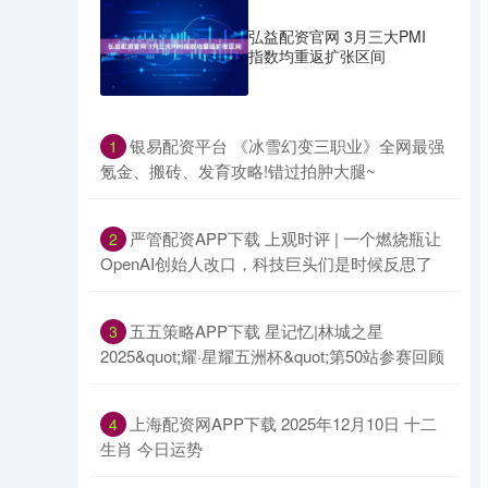
弘益配资官网 3月三大PMI
指数均重返扩张区间
​银易配资平台 《冰雪幻变三职业》全网最强
1
氪金、搬砖、发育攻略!错过拍肿大腿~
​严管配资APP下载 上观时评 | 一个燃烧瓶让
2
OpenAI创始人改口，科技巨头们是时候反思了
​五五策略APP下载 星记忆|林城之星
3
2025&quot;耀·星耀五洲杯&quot;第50站参赛回顾
​上海配资网APP下载 2025年12月10日 十二
4
生肖 今日运势