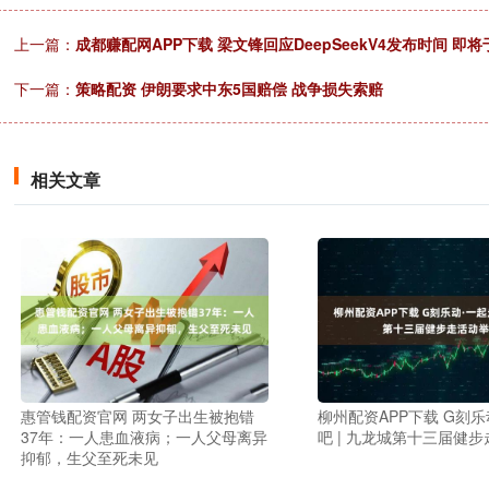
上一篇：
成都赚配网APP下载 梁文锋回应DeepSeekV4发布时间 即
下一篇：
策略配资 伊朗要求中东5国赔偿 战争损失索赔
相关文章
惠管钱配资官网 两女子出生被抱错
柳州配资APP下载 G刻乐
37年：一人患血液病；一人父母离异
吧 | 九龙城第十三届健
抑郁，生父至死未见