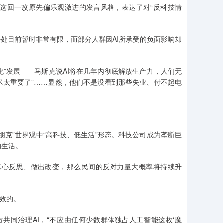
他这回一改原先偏乐观激进的发言风格，表达了对“反科技情
好处目前暂时非常有限，而部分人群因AI所承受的负面影响却
化”发展——马斯克说AI将在几年内彻底解放生产力，人们无
技术太重要了”……显然，他们不是没看到那些失业、付不起电
朋克”世界观中“高科技、低生活”形态。科技公司成为垄断巨
的生活。
真心反思、做出改变，那么民间的反对力量大概率将持续升
成效的。
共同治理AI，“不应由任何少数群体独占人工智能这枚‘魔