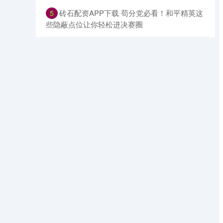
​砖石配资APP下载 苟分党必看！和平精英这
5
些隐蔽点位让你轻松进决赛圈