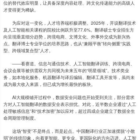
位的替代效应明显，让具备深度内容处理、跨文化传递能力的高级人
才变得更为稀缺。
为应对这一变化，人才培养端积极调整。2025年，开设翻译技术
及人工智能相关课程的院校比例跃升至77.6%。翻译硕士专业招生方
向呈现垂直细分趋势，跨境电商、文博文化、外事外交成为新兴热
点。翻译博士专业学位的培养思路，也从“兼顾平衡”转向侧重“实践
型、跨领域复合型”人才。
——看赛道。信息与通信技术、人工智能翻译训练、跨境电商、
会议会展等被供需双方共同视为未来五年的“明星领域”。技术类业
务，如本地化服务、机器翻译与译后编辑、翻译工具开发等，虽尚未
成为最大收入来源，但已成为增长最快的板块。
AI大规模铺开过程中，数据安全问题也开始受到关注，部分需求
方对人工智能翻译的数据安全表示担忧。对此，近半数企业通过“人工
处理敏感信息”和“技术加密”加以应对，超过四成企业建立了数据全生
命周期管理制度。
这场“智变”不是终点，而是起点。中国翻译行业正加速摆脱“小散
弱”的传统印象，向着更智能、更专业、更国际化的方向迈进。人工智