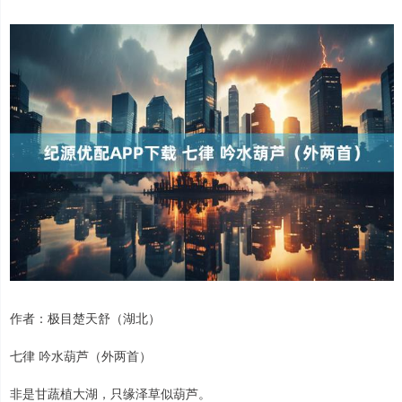
作者：极目楚天舒（湖北）
七律 吟水葫芦（外两首）
非是甘蔬植大湖，只缘泽草似葫芦。