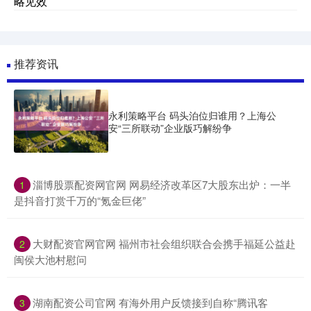
略见效
推荐资讯
永利策略平台 码头泊位归谁用？上海公
安“三所联动”企业版巧解纷争
​淄博股票配资网官网 网易经济改革区7大股东出炉：一半
1
是抖音打赏千万的“氪金巨佬”
​大财配资官网官网 福州市社会组织联合会携手福延公益赴
2
闽侯大池村慰问
​湖南配资公司官网 有海外用户反馈接到自称“腾讯客
3