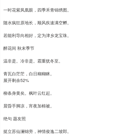
一时花紫凤凰眼，四季禾青锦绣图。
随水疯狂原地长，顺风疾速满空孵。
若能利导向相好，定为津乡龙宝珠。
醉花间 秋末季节
温非是。冷非是。霜重犹冬至。
青瓦白茫茫，白日糊糊眯。
展开剩余52%
柳条身黄矣。枫叶云红起。
晨昏手脚凉，宵夜加棉被。
绝句 题友照
挺立苏仙澜锦旁，神情俊逸二坡郎。