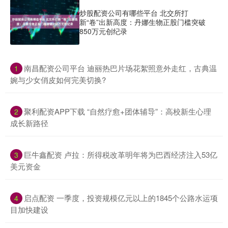
炒股配资公司有哪些平台 北交所打
新“卷”出新高度：丹娜生物正股门槛突破
850万元创纪录
​南昌配资公司平台 迪丽热巴片场花絮照意外走红，古典温
1
婉与少女俏皮如何完美切换?
​聚利配资APP下载 “自然疗愈+团体辅导”：高校新生心理
2
成长新路径
​巨牛鑫配资 卢拉：所得税改革明年将为巴西经济注入53亿
3
美元资金
​启点配资 一季度，投资规模亿元以上的1845个公路水运项
4
目加快建设