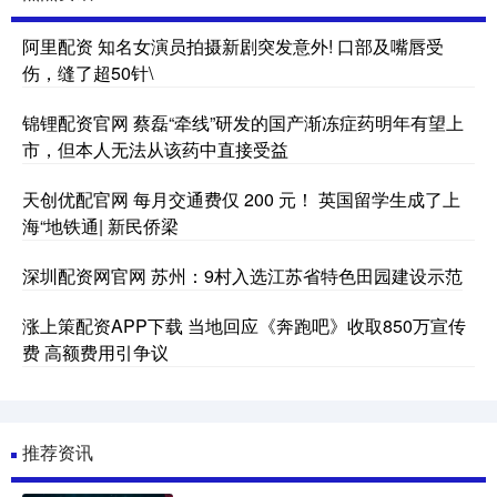
阿里配资 知名女演员拍摄新剧突发意外! 口部及嘴唇受
伤，缝了超50针\
锦锂配资官网 蔡磊“牵线”研发的国产渐冻症药明年有望上
市，但本人无法从该药中直接受益
天创优配官网 每月交通费仅 200 元！ 英国留学生成了上
海“地铁通| 新民侨梁
深圳配资网官网 苏州：9村入选江苏省特色田园建设示范
涨上策配资APP下载 当地回应《奔跑吧》收取850万宣传
费 高额费用引争议
推荐资讯