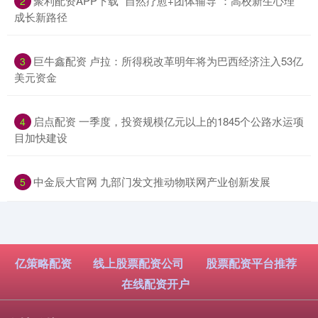
​聚利配资APP下载 “自然疗愈+团体辅导”：高校新生心理
2
成长新路径
​巨牛鑫配资 卢拉：所得税改革明年将为巴西经济注入53亿
3
美元资金
​启点配资 一季度，投资规模亿元以上的1845个公路水运项
4
目加快建设
​中金辰大官网 九部门发文推动物联网产业创新发展
5
亿策略配资
线上股票配资公司
股票配资平台推荐
在线配资开户