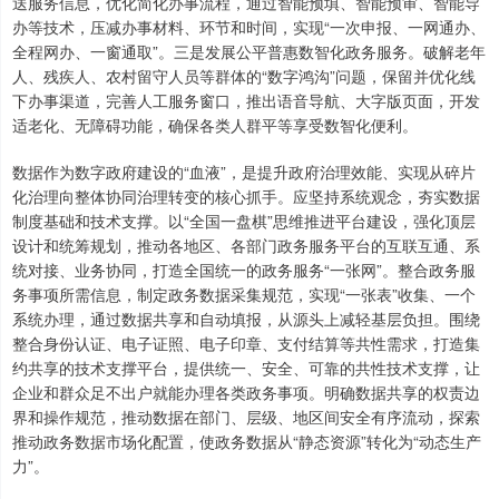
送服务信息，优化简化办事流程，通过智能预填、智能预审、智能导
办等技术，压减办事材料、环节和时间，实现“一次申报、一网通办、
全程网办、一窗通取”。三是发展公平普惠数智化政务服务。破解老年
人、残疾人、农村留守人员等群体的“数字鸿沟”问题，保留并优化线
下办事渠道，完善人工服务窗口，推出语音导航、大字版页面，开发
适老化、无障碍功能，确保各类人群平等享受数智化便利。
数据作为数字政府建设的“血液”，是提升政府治理效能、实现从碎片
化治理向整体协同治理转变的核心抓手。应坚持系统观念，夯实数据
制度基础和技术支撑。以“全国一盘棋”思维推进平台建设，强化顶层
设计和统筹规划，推动各地区、各部门政务服务平台的互联互通、系
统对接、业务协同，打造全国统一的政务服务“一张网”。整合政务服
务事项所需信息，制定政务数据采集规范，实现“一张表”收集、一个
系统办理，通过数据共享和自动填报，从源头上减轻基层负担。围绕
整合身份认证、电子证照、电子印章、支付结算等共性需求，打造集
约共享的技术支撑平台，提供统一、安全、可靠的共性技术支撑，让
企业和群众足不出户就能办理各类政务事项。明确数据共享的权责边
界和操作规范，推动数据在部门、层级、地区间安全有序流动，探索
推动政务数据市场化配置，使政务数据从“静态资源”转化为“动态生产
力”。