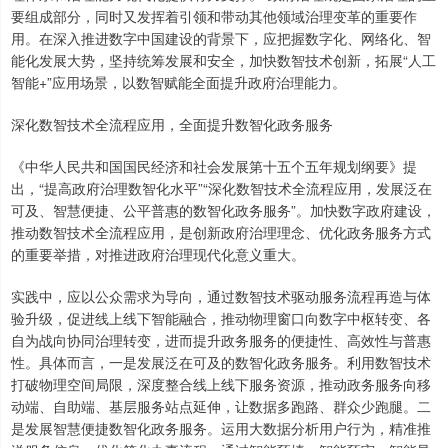
要组成部分，同时又发挥着引领和带动其他领域治理变革的重要作
用。在深入推进数字中国建设的背景下，应把握数字化、网络化、智
能化发展大势，坚持统筹发展和安全，加快数智技术创新，拓展“人工
智能+”应用场景，以数智赋能全面提升政府治理能力。
深化数智技术全流程应用，全面提升数智化政务服务
《中华人民共和国国民经济和社会发展第十五个五年规划纲要》提
出，“提高政府治理数智化水平”“深化数智技术全流程应用，发展泛在
可及、智慧便捷、公平普惠的数智化政务服务”。加快数字政府建设，
推动数智技术全流程应用，是创新政府治理理念、优化政务服务方式
的重要举措，对推进政府治理现代化意义重大。
实践中，应以公众需求为导向，通过数智技术驱动服务流程再造与体
验升级，促进线上线下智能融合，推动物理窗口向数字中枢转变、各
自为战向协同治理转变，进而提升政务服务的便捷性、高效性与普惠
性。具体而言，一是发展泛在可及的数智化政务服务。利用数智技术
打破物理空间局限，深度整合线上线下服务资源，推动政务服务向移
动端、自助端、基层服务站点延伸，让数据多跑路、群众少跑腿。二
是发展智慧便捷数智化政务服务。运用大数据分析用户行为，精准推