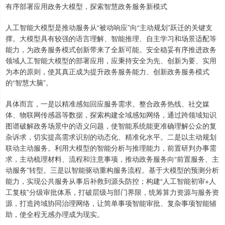
有序部署应用政务大模型，探索智慧政务服务新模式
人工智能大模型是推动服务从“被动响应”向“主动规划”跃迁的关键支
撑。大模型具有较强的语言理解、智能推理、自主学习和场景适配等
能力，为政务服务模式创新带来了全新可能。安全稳妥有序推进政务
领域人工智能大模型的部署应用，应秉持安全为先、创新为要、实用
为本的原则，使其真正成为提升政务服务能力、创新政务服务模式
的“智慧大脑”。
具体而言，一是以精准感知回应服务需求。整合政务热线、社交媒
体、物联网传感器等数据，探索构建全域感知网络，通过跨领域知识
图谱破解政务场景中的语义问题，使智能系统能更准确理解公众的复
杂诉求，切实提高需求识别的动态化、精准化水平。二是以主动规划
联动主动服务。利用大模型的智能分析与推理能力，前置研判办事需
求，主动梳理材料、流程和注意事项，推动政务服务向“前置服务、主
动服务”转型。三是以智能驱动重构服务流程。基于大模型的预测分析
能力，实现公共服务从事后补救到源头防控；构建“人工智能初审+人
工复核”分级审批体系，打破层级与部门界限，统筹算力资源与服务资
源，打造跨域协同治理网络，让简单事项智能审批、复杂事项智能辅
助，使全程无感办理成为现实。