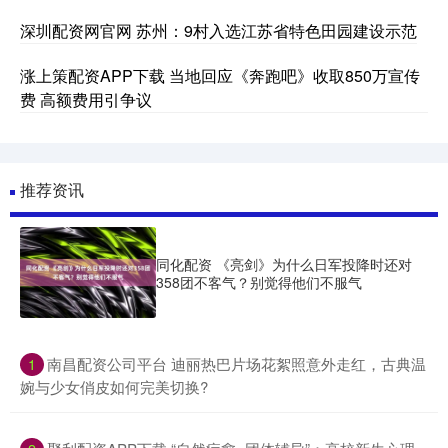
深圳配资网官网 苏州：9村入选江苏省特色田园建设示范
涨上策配资APP下载 当地回应《奔跑吧》收取850万宣传
费 高额费用引争议
推荐资讯
同化配资 《亮剑》为什么日军投降时还对
358团不客气？别觉得他们不服气
​南昌配资公司平台 迪丽热巴片场花絮照意外走红，古典温
1
婉与少女俏皮如何完美切换?