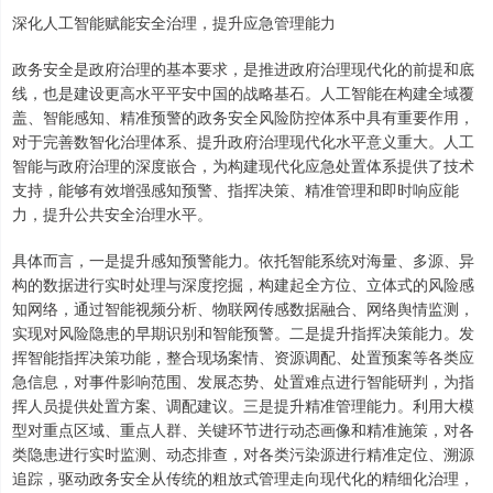
深化人工智能赋能安全治理，提升应急管理能力
政务安全是政府治理的基本要求，是推进政府治理现代化的前提和底
线，也是建设更高水平平安中国的战略基石。人工智能在构建全域覆
盖、智能感知、精准预警的政务安全风险防控体系中具有重要作用，
对于完善数智化治理体系、提升政府治理现代化水平意义重大。人工
智能与政府治理的深度嵌合，为构建现代化应急处置体系提供了技术
支持，能够有效增强感知预警、指挥决策、精准管理和即时响应能
力，提升公共安全治理水平。
具体而言，一是提升感知预警能力。依托智能系统对海量、多源、异
构的数据进行实时处理与深度挖掘，构建起全方位、立体式的风险感
知网络，通过智能视频分析、物联网传感数据融合、网络舆情监测，
实现对风险隐患的早期识别和智能预警。二是提升指挥决策能力。发
挥智能指挥决策功能，整合现场案情、资源调配、处置预案等各类应
急信息，对事件影响范围、发展态势、处置难点进行智能研判，为指
挥人员提供处置方案、调配建议。三是提升精准管理能力。利用大模
型对重点区域、重点人群、关键环节进行动态画像和精准施策，对各
类隐患进行实时监测、动态排查，对各类污染源进行精准定位、溯源
追踪，驱动政务安全从传统的粗放式管理走向现代化的精细化治理，