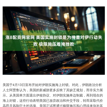
美国于4月13日宣布开始对伊朗实施海上封锁。对此，伊朗政治分析
人士阿贾鲁认为，美国的新威胁更多反映了其缺乏规划，而非实力展
示。从美国单方面退出伊核协议、对伊朗实施单边制裁，再到现在的
海上封锁，这些行动表明美国已放弃政治和外交手段，转而采取代价
高昂且风险巨大的选项。美国正试图通过极限施压和心理战来弥补其