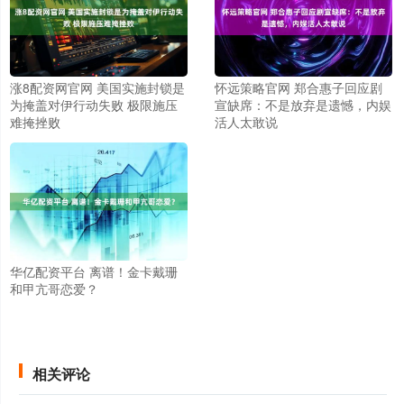
涨8配资网官网 美国实施封锁是
怀远策略官网 郑合惠子回应剧
为掩盖对伊行动失败 极限施压
宣缺席：不是放弃是遗憾，内娱
难掩挫败
活人太敢说
华亿配资平台 离谱！金卡戴珊
和甲亢哥恋爱？
相关评论